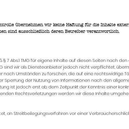
ontrolle übernehmen wir keine Haftung für die Inhalte exter
ten sind ausschließlich deren Betreiber verantwortlich.
ß § 7 Abs.1 TMG für eigene Inhalte auf diesen Seiten nach de
MG sind wir als Diensteanbieter jedoch nicht verpflichtet, üb
nach Umständen zu forschen, die auf eine rechtswidrige Täti
der Sperrung der Nutzung von Informationen nach den allgem
tung ist jedoch erst ab dem Zeitpunkt der Kenntnis einer kon
enden Rechtsverletzungen werden wir diese Inhalte umgehen
chtet, an Streitbeilegungsverfahren vor einer Verbraucherschli