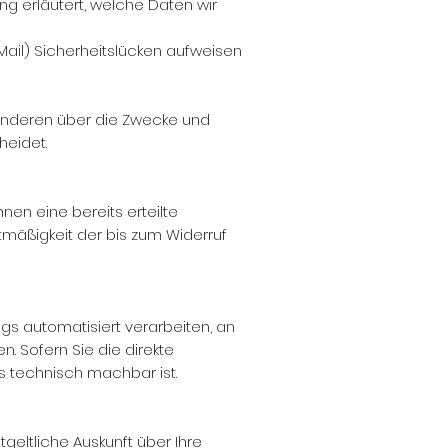
ng erläutert, welche Daten wir
Mail) Sicherheitslücken aufweisen
t anderen über die Zwecke und
heidet.
nen eine bereits erteilte
htmäßigkeit der bis zum Widerruf
ags automatisiert verarbeiten, an
. Sofern Sie die direkte
s technisch machbar ist.
eltliche Auskunft über Ihre