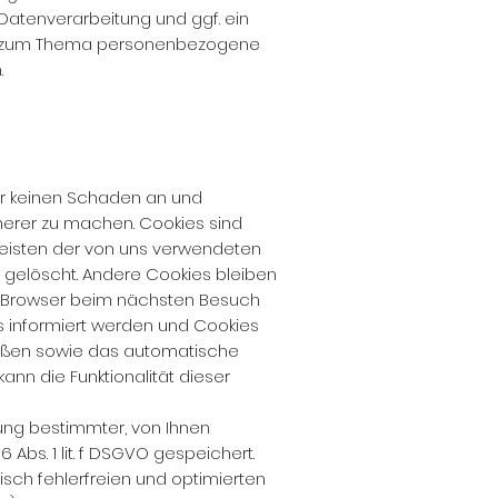
atenverarbeitung und ggf. ein
gen zum Thema personenbezogene
.
er keinen Schaden an und
cherer zu machen. Cookies sind
 meisten der von uns verwendeten
 gelöscht. Andere Cookies bleiben
en Browser beim nächsten Besuch
s informiert werden und Cookies
ließen sowie das automatische
ann die Funktionalität dieser
ung bestimmter, von Ihnen
 Abs. 1 lit. f DSGVO gespeichert.
sch fehlerfreien und optimierten