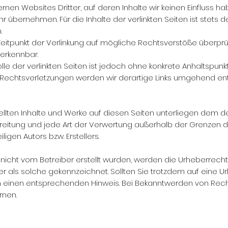
rnen Websites Dritter, auf deren Inhalte wir keinen Einfluss h
übernehmen. Für die Inhalte der verlinkten Seiten ist stets de
.
Zeitpunkt der Verlinkung auf mögliche Rechtsverstöße überprüf
 erkennbar.
lle der verlinkten Seiten ist jedoch ohne konkrete Anhaltspunk
Rechtsverletzungen werden wir derartige Links umgehend ent
tellten Inhalte und Werke auf diesen Seiten unterliegen dem 
rbreitung und jede Art der Verwertung außerhalb der Grenzen
igen Autors bzw. Erstellers.
e nicht vom Betreiber erstellt wurden, werden die Urheberrecht
er als solche gekennzeichnet. Sollten Sie trotzdem auf eine 
m einen entsprechenden Hinweis. Bei Bekanntwerden von Rech
rnen.