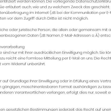
entifiziert werden können. Die vorliegende Datenschutzerkläru
 Sie erläutert auch, wie und zu welchem Zweck das geschieht.
tenübertragung im Internet (z.B. bei der Kommunikation per E-
ten vor dem Zugriff durch Dritte ist nicht möglich.
ürliche oder juristische Person, die allein oder gemeinsam mi
nenbezogenen Daten (z.B. Namen, E-Mail-Adressen o. Ä.) entsc
enverarbeitung
ind nur mit Ihrer ausdrücklichen Einwilligung möglich. Sie kön
Dazu reicht eine formlose Mitteilung per E-Mail an uns. Die Rec
t vom Widerruf unberührt.
 auf Grundlage Ihrer Einwilligung oder in Erfüllung eines Vertr
em gängigen, maschinenlesbaren Format aushändigen zu lassen
deren Verantwortlichen verlangen, erfolgt dies nur, soweit e
n gesetzlichen Bestimmungen jederzeit das Recht auf unentg