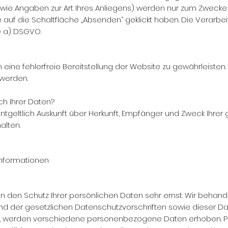
wie Angaben zur Art Ihres Anliegens) werden nur zum Zwecke
 auf die Schaltfläche „Absenden“ geklickt haben. Die Verarbe
be a) DSGVO.
m eine fehlerfreie Bereitstellung der Website zu gewährleiste
 werden.
h Ihrer Daten?
ntgeltlich Auskunft über Herkunft, Empfänger und Zweck Ihrer
lten.
tinformationen
en den Schutz Ihrer persönlichen Daten sehr ernst. Wir beha
nd der gesetzlichen Datenschutzvorschriften sowie dieser Da
n, werden verschiedene personenbezogene Daten erhoben. 