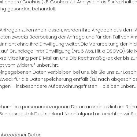
eit andere Cookies (z.B. Cookies zur Analyse Ihres Surfverhal
ung gesondert behandelt.
 Anfragen zukommen lassen, werden Ihre Angaben aus dem An
ten zwecks Bearbeitung der Anfrage und für den Fall von An
r nicht ohne Ihre Einwilligung weiter. Die Verarbeitung der i
uf Grundlage Ihrer Einwilligung (Art. 6 Abs. 1 lit. a DSGVO). Sie
ose Mitteilung per E-Mail an uns. Die Rechtmäßigkeit der bis z
t vom Widerruf unberührt.
ingegebenen Daten verbleiben bei uns, bis Sie uns zur Löschun
weck für die Datenspeicherung entfällt (z.B. nach abgeschlos
gen – insbesondere Aufbewahrungsfristen – bleiben unberüh
ichern Ihre personenbezogenen Daten ausschließlich im Ra
ndesrepublik Deutschland. Nachfolgend unterrichten wir Sie
.
enbezogener Daten